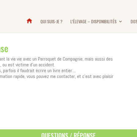
QUI SUIS-JE ?
L’ÉLEVAGE – DISPONIBILITÉS
DOS
nse
ant la vie vie avec un Perroquet de Compagnie, mais aussi des
 ou est victime d’un accident.
 parfois il faudrait écrire un livre entier…
rmation rapide, vous pouvez me contacter, et c’est avec plaisir
QUESTIONS / RÉPONSE