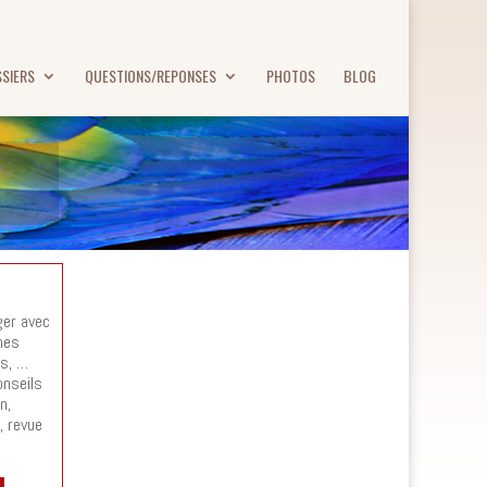
SIERS
QUESTIONS/REPONSES
PHOTOS
BLOG
ger avec
mes
es, …
onseils
n,
, revue