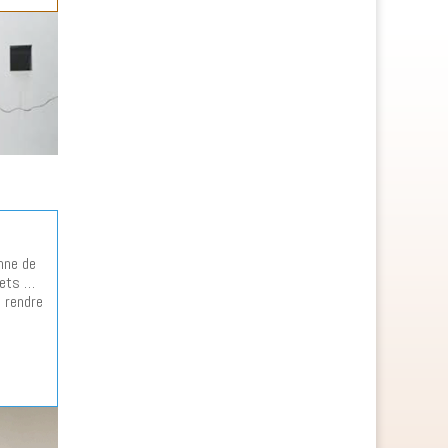
enne de
uets …
s rendre
.