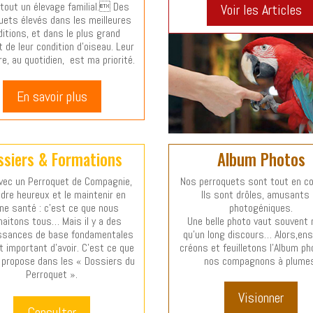
 tout un élevage familial. Des
Voir les Articles
uets élevés dans les meilleures
itions, et dans le plus grand
 de leur condition d’oiseau. Leur
re, au quotidien, est ma priorité.
En savoir plus
ssiers & Formations
Album Photos
avec un Perroquet de Compagnie,
Nos perroquets sont tout en co
ndre heureux et le maintenir en
Ils sont drôles, amusants 
ne santé : c’est ce que nous
photogéniques.
aitons tous… Mais il y a des
Une belle photo vaut souvent
ssances de base fondamentales
qu’un long discours… Alors,en
st important d’avoir. C’est ce que
créons et feuilletons l’Album p
 propose dans les « Dossiers du
nos compagnons à plume
Perroquet ».
Visionner
Consulter