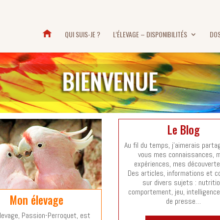
QUI SUIS-JE ?
L’ÉLEVAGE – DISPONIBILITÉS
DOS
Le Blog
Au fil du temps, j’aimerais parta
vous mes connaissances, 
expériences, mes découvert
Des articles, informations et c
sur divers sujets : nutritio
comportement, jeu, intelligence
Mon élevage
de presse…
levage, Passion-Perroquet, est