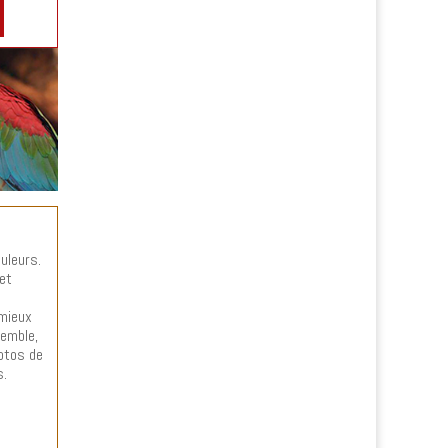
uleurs.
et
 mieux
semble,
hotos de
s.