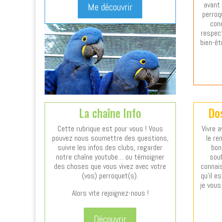
avant
Me découvrir
perroq
cond
respect
bien-êt
La chaîne Info
Do
Cette rubrique est pour vous ! Vous
Vivre 
pouvez nous soumettre des questions,
le re
suivre les infos des clubs, regarder
bon
notre chaîne youtube… ou témoigner
souh
des choses que vous vivez avec votre
connai
(vos) perroquet(s).
qu’il e
je vous
Alors vite rejoignez-nous !
Découvrir