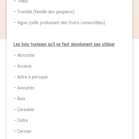
– Tilleul
– Tremble (famille des peupliers)
– Vigne (celle produisant des fruits comestibles)
Les bois
toxiques
qu’il ne faut absolument pas utiliser
– Abricotier
– Accacia
– Arbre à perruque
– Avocatier
– Buis
– Caroubier
– Cèdre
– Cerisier