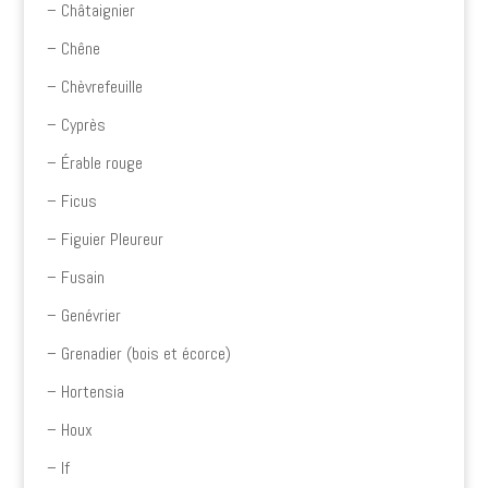
– Châtaignier
– Chêne
– Chèvrefeuille
– Cyprès
– Érable rouge
– Ficus
– Figuier Pleureur
– Fusain
– Genévrier
– Grenadier (bois et écorce)
– Hortensia
– Houx
– If