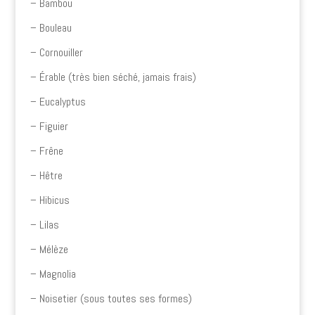
– Bambou
– Bouleau
– Cornouiller
– Érable (très bien séché, jamais frais)
– Eucalyptus
– Figuier
– Frêne
– Hêtre
– Hibicus
– Lilas
– Mélèze
– Magnolia
– Noisetier (sous toutes ses formes)