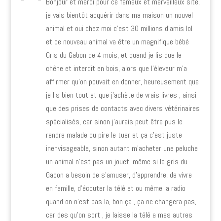
Bonjour et merci pour ce fameux et merveilleux site,
je vais bientôt acquérir dans ma maison un nouvel
animal et oui chez moi c’est 30 millions d’amis lol
et ce nouveau animal va être un magnifique bébé
Gris du Gabon de 4 mois, et quand je lis que le
chêne et interdit en bois, alors que l’éleveur m’a
affirmer qu’on pouvait en donner, heureusement que
je lis bien tout et que j’achète de vrais livres , ainsi
que des prises de contacts avec divers vétérinaires
spécialisés, car sinon j’aurais peut être pus le
rendre malade ou pire le tuer et ça c’est juste
inenvisageable, sinon autant m’acheter une peluche
un animal n’est pas un jouet, même si le gris du
Gabon a besoin de s’amuser, d’apprendre, de vivre
en famille, d’écouter la télé et ou même la radio
quand on n’est pas la, bon ça , ça ne changera pas,
car des qu’on sort , je laisse la télé a mes autres