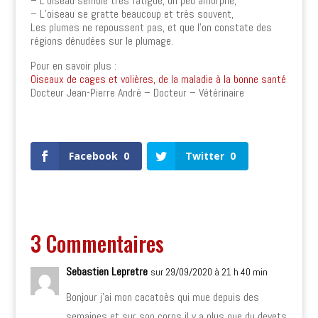
– L’oiseau semble très fatigué, un peu amorphe,
– L’oiseau se gratte beaucoup et très souvent,
Les plumes ne repoussent pas, et que l’on constate des
régions dénudées sur le plumage.
Pour en savoir plus :
Oiseaux de cages et volières, de la maladie à la bonne santé
Docteur Jean-Pierre André – Docteur – Vétérinaire
0
Shares
Facebook
0
Twitter
0
3 Commentaires
Sebastien Lepretre
sur 29/09/2020 à 21 h 40 min
Bonjour j’ai mon cacatoès qui mue depuis des
semaines et sur son corps il y a plus que du devets