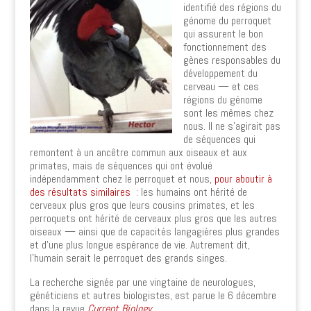
identifié des régions du
génome du perroquet
qui assurent le bon
fonctionnement des
gènes responsables du
développement du
cerveau — et ces
régions du génome
sont les mêmes chez
nous. Il ne s’agirait pas
de séquences qui
remontent à un ancêtre commun aux oiseaux et aux
primates, mais de séquences qui ont évolué
indépendamment chez le perroquet et nous,
pour aboutir à
des résultats similaires
: les humains ont hérité de
cerveaux plus gros que leurs cousins primates, et les
perroquets ont hérité de cerveaux plus gros que les autres
oiseaux — ainsi que de capacités langagières plus grandes
et d’une plus longue espérance de vie. Autrement dit,
l’humain serait le perroquet des grands singes.
La recherche signée par une vingtaine de neurologues,
généticiens et autres biologistes, est parue le 6 décembre
dans la revue
Current Biology
.