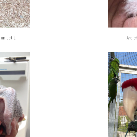
 un petit.
Ara c